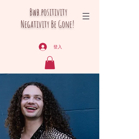
Bwb.positivity
Negativity Be Gone!
登入